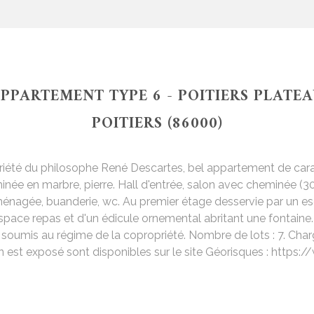
PPARTEMENT TYPE 6 - POITIERS PLATE
POITIERS (86000)
iété du philosophe René Descartes, bel appartement de cara
minée en marbre, pierre. Hall d'entrée, salon avec cheminée (
nagée, buanderie, wc. Au premier étage desservie par un escali
n espace repas et d'un édicule ornemental abritant une fontain
n soumis au régime de la copropriété. Nombre de lots : 7. Char
n est exposé sont disponibles sur le site Géorisques : https: