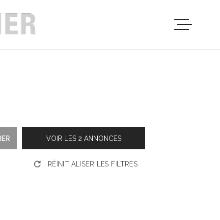
PRESENTATIO
VENTES
LOCATIONS
RER
VOIR LES
2
ANNONCES
PROGRAMMES
IMMOBILIERS
RÉINITIALISER LES FILTRES
PROFESSIONN