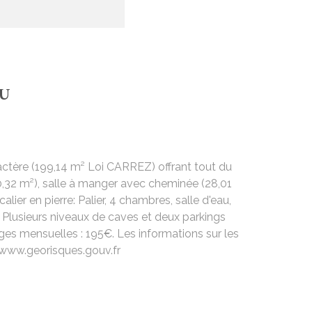
AU
ctère (199,14 m² Loi CARREZ) offrant tout du
30,32 m²), salle à manger avec cheminée (28,01
er en pierre: Palier, 4 chambres, salle d'eau,
e. Plusieurs niveaux de caves et deux parkings
ges mensuelles : 195€. Les informations sur les
//www.georisques.gouv.fr