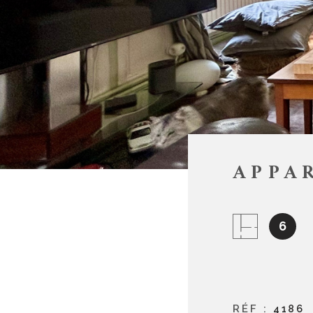
APPA
6
RÉF :
4186