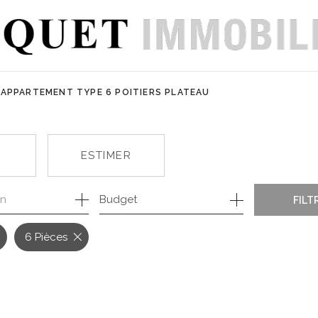
APPARTEMENT TYPE 6 POITIERS PLATEAU
ESTIMER
on
Budget
1
FILT
E
6 Pièces