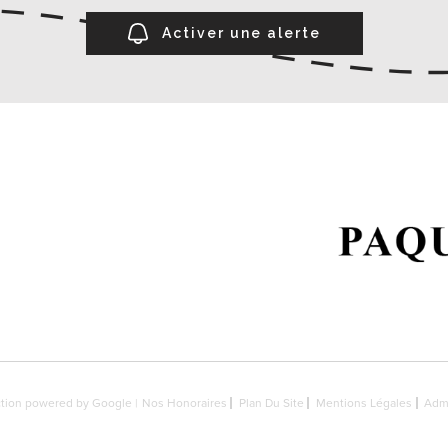
Activer une alerte
uction powered by Google |
Nos Honoraires
Plan Du Site
Mentions Légales
Adm