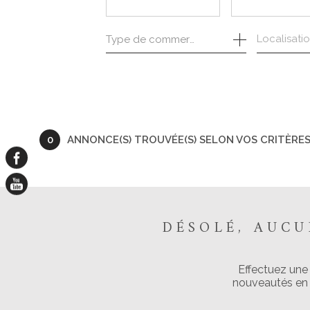
Type de commerce
DE L'ANCIEN
À L'ANNÉ
DE L'IMMO PRO
0
ANNONCE(S) TROUVÉE(S) SELON VOS CRITÈRE
DÉSOLÉ, AUC
Effectuez une
nouveautés en v