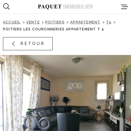
Aller
Aller
Aller
Aller
à
à
au
au
:
la
menu
contenu
ACCUEIL
VENTE
POITIERS
APPARTEMENT
T4
recherche
principal
POITIERS LES COURONNERIES APPARTEMENT T 4
PRESENTA
RETOUR
VENTES
LOCATION
PROGRAMM
IMMOBILIE
PROFESSI