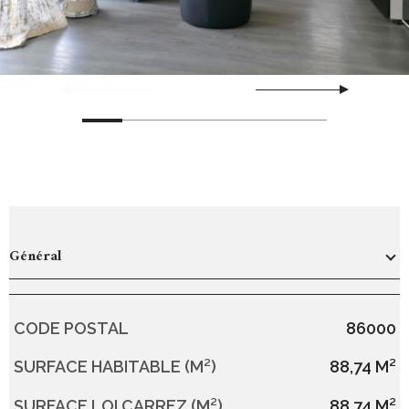
Général
CODE POSTAL
86000
Caractérisque
Valeurs
SURFACE HABITABLE (M²)
88,74 M²
SURFACE LOI CARREZ (M²)
88,74 M²