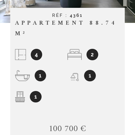
CONTACT
RÉF :
4361
APPARTEMENT 88.74
M²
4
2
1
1
1
100 700 €