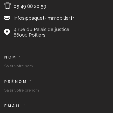
05 49 88 20 59
infos@paquet-immobilier.fr
4 rue du Palais de justice
86000
Poitiers
TRAD_MELTEM_VOSCOORDO
NOM *
PRÉNOM *
EMAIL *