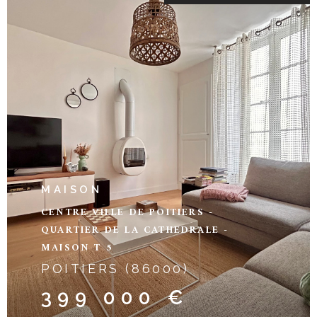
VOIR LE
BIEN
MAISON
CENTRE VILLE DE POITIERS -
QUARTIER DE LA CATHEDRALE -
MAISON T 5
POITIERS (86000)
399 000 €