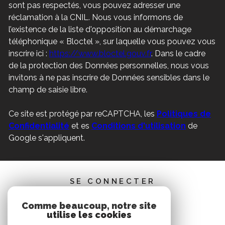
sont pas respectés, vous pouvez adresser une
réclamation à la CNIL. Nous vous informons de
l’existence de la liste d'opposition au démarchage
téléphonique « Bloctel », sur laquelle vous pouvez vous
inscrire ici :
https://www.bloctel.gouv.fr
. Dans le cadre
de la protection des Données personnelles, nous vous
invitons à ne pas inscrire de Données sensibles dans le
champ de saisie libre.
Ce site est protégé par reCAPTCHA, les
Politiques de
Confidentialité
et es
Conditions d'utilisation
de
Google s'appliquent.
SE CONNECTER
Comme beaucoup, notre site
ESPACE PROPRIÉTAIRE
utilise les cookies