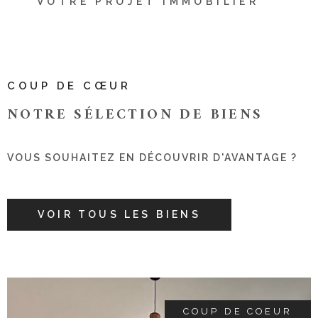
VOTRE PROJET IMMOBILIER
Soucieuse de votre satisfaction, toute
l’Équipe vous assure un suivi complet et
personnalisé dans l’accompagnement de
vos projets, vente, achat, location, expertise,
avec tout le professionnalisme et le sérieux
COUP DE CŒUR
qu’elle a acquis.
NOTRE SÉLECTION
DE BIENS
VOUS SOUHAITEZ EN DÉCOUVRIR D'AVANTAGE ?
VOIR TOUS LES BIENS
COUP DE COEUR