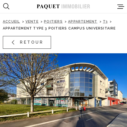
Aller
Aller
Aller
Aller
à
à
au
au
:
la
menu
contenu
ACCUEIL
VENTE
POITIERS
APPARTEMENT
T3
recherche
principal
APPARTEMENT TYPE 3 POITIERS CAMPUS UNIVERSITAIRE
PRESENTA
RETOUR
VENTES
LOCATION
PROGRAMM
IMMOBILIE
PROFESSI