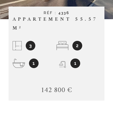
CONTACT
RÉF :
4336
APPARTEMENT 55.57
M²
3
2
1
1
142 800 €