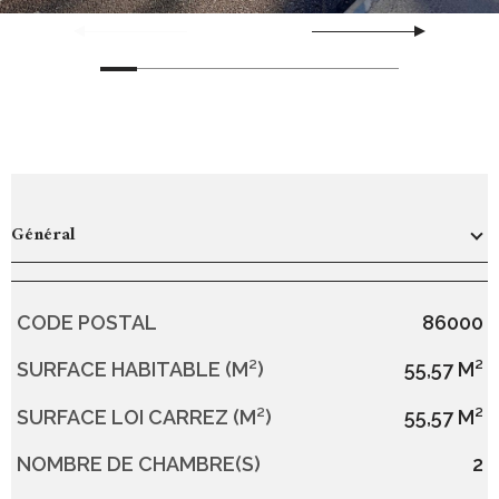
Général
CODE POSTAL
86000
Caractérisque
Valeurs
SURFACE HABITABLE (M²)
55,57 M²
SURFACE LOI CARREZ (M²)
55,57 M²
NOMBRE DE CHAMBRE(S)
2