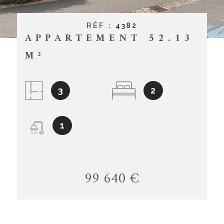
CONTACT
RÉF :
4382
APPARTEMENT 52.13
M²
3
2
1
99 640 €