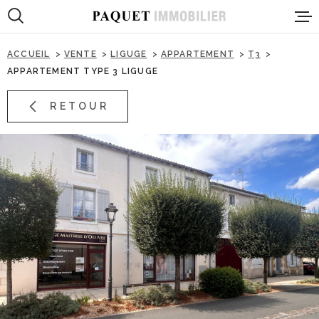
Aller
Aller
Aller
Aller
à
à
au
au
:
la
menu
contenu
ACCUEIL
VENTE
LIGUGE
APPARTEMENT
T3
recherche
principal
APPARTEMENT TYPE 3 LIGUGE
PRESENTA
RETOUR
VENTES
LOCATION
PROGRAMM
IMMOBILIE
PROFESSI