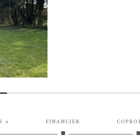
S +
FINANCIER
COPRO