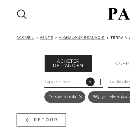
Aller
Aller
Aller
Aller
à
à
au
au
:
la
menu
contenu
recherche
principal
ACCUEIL
VENTE
MIGNALOUX BEAUVOIR
TERRAIN 
ACHETER
LOUER
DE L'ANCIEN
Localisati
Type de bien
1
DE L'ANCIEN
À L'ANNÉ
DE L'IMMO PRO
Terrain à batir
86550 - Mignalou
RETOUR