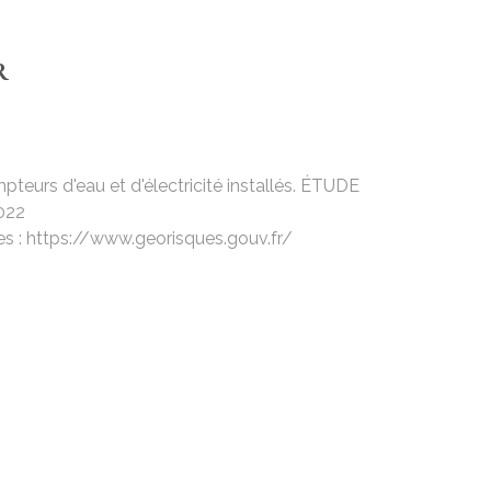
R
pteurs d'eau et d'électricité installés. ÉTUDE
022
ues : https://www.georisques.gouv.fr/