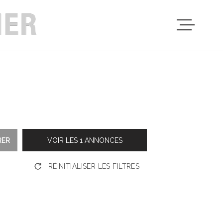
PRESENTATIO
VENTES
LOCATIONS
RER
VOIR LES
1
ANNONCES
PROGRAMMES
IMMOBILIERS
RÉINITIALISER LES FILTRES
PROFESSIONN