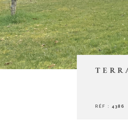
TERR
RÉF :
4386