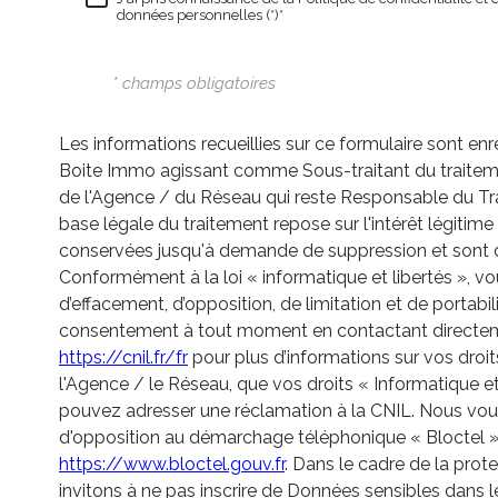
données personnelles (*)*
* champs obligatoires
Les informations recueillies sur ce formulaire sont enr
Boite Immo agissant comme Sous-traitant du traiteme
de l'Agence / du Réseau qui reste Responsable du T
base légale du traitement repose sur l'intérêt légitim
conservées jusqu'à demande de suppression et sont d
Conformément à la loi « informatique et libertés », vou
d’effacement, d’opposition, de limitation et de portabi
consentement à tout moment en contactant directeme
https://cnil.fr/fr
pour plus d’informations sur vos droit
l'Agence / le Réseau, que vos droits « Informatique e
pouvez adresser une réclamation à la CNIL. Nous vous 
d'opposition au démarchage téléphonique « Bloctel », s
https://www.bloctel.gouv.fr
. Dans le cadre de la pro
invitons à ne pas inscrire de Données sensibles dans l