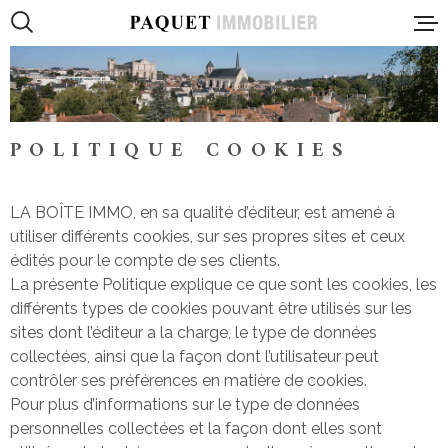
Aller
Aller
Aller
Aller
à
à
au
au
:
la
menu
contenu
recherche
principal
PRESENTA
POLITIQUE COOKIES
VENTES
LA BOÎTE IMMO, en sa qualité d’éditeur, est amené à
utiliser différents cookies, sur ses propres sites et ceux
édités pour le compte de ses clients.
LOCATION
La présente Politique explique ce que sont les cookies, les
différents types de cookies pouvant être utilisés sur les
sites dont l’éditeur a la charge, le type de données
PROGRAMM
IMMOBILIE
collectées, ainsi que la façon dont l’utilisateur peut
contrôler ses préférences en matière de cookies.
Pour plus d’informations sur le type de données
PROFESSI
personnelles collectées et la façon dont elles sont