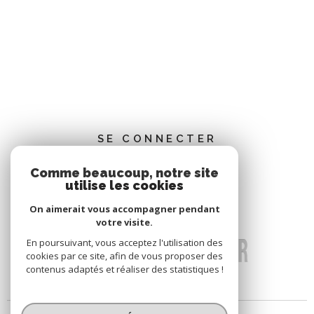
J'OBTIENS UNE
JE SOUHAITE UNE ESTIMATION
POUR
ESTIMATION EN 4
TYPE OFFRE
ÉTAPES
vendre mon bien
louer mon bien
SE CONNECTER
Comme beaucoup, notre site
ESPACE PROPRIÉTAIRE
utilise les cookies
1
2
3
4
JE RENSEIGNE LES
On aimerait vous accompagner pendant
votre visite.
INFORMATIONS DE MON BIEN
En poursuivant, vous acceptez l'utilisation des
cookies par ce site, afin de vous proposer des
contenus adaptés et réaliser des statistiques !
JE SÉLECTIONNE LE TYPE DE
TYPE DE BIEN *
Sélectionnez le type de bien
BIEN